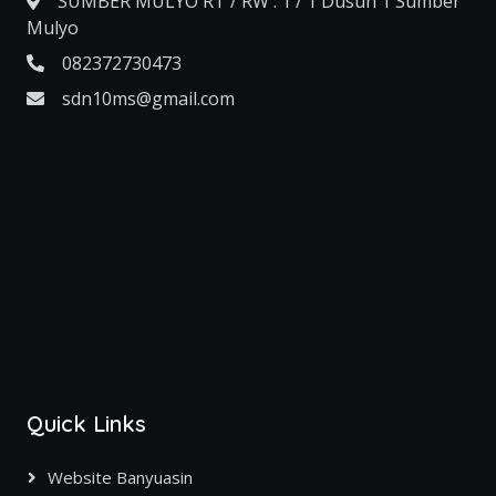
SUMBER MULYO RT / RW : 1 / 1 Dusun 1 Sumber
Mulyo
082372730473
sdn10ms@gmail.com
Quick Links
Website Banyuasin